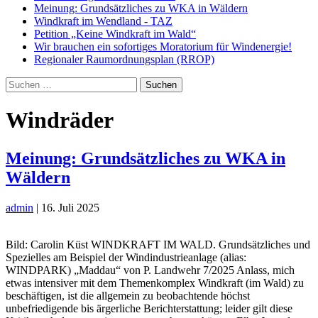
Meinung: Grundsätzliches zu WKA in Wäldern
Windkraft im Wendland - TAZ
Petition „Keine Windkraft im Wald“
Wir brauchen ein sofortiges Moratorium für Windenergie!
Regionaler Raumordnungsplan (RROP)
Suchen
nach:
Windräder
Meinung: Grundsätzliches zu WKA in
Wäldern
admin
|
16. Juli 2025
Bild: Carolin Küst WINDKRAFT IM WALD. Grundsätzliches und
Spezielles am Beispiel der Windindustrieanlage (alias:
WINDPARK) „Maddau“ von P. Landwehr 7/2025 Anlass, mich
etwas intensiver mit dem Themenkomplex Windkraft (im Wald) zu
beschäftigen, ist die allgemein zu beobachtende höchst
unbefriedigende bis ärgerliche Berichterstattung; leider gilt diese